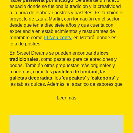
hacer
pastelería por encargo
. Se trata de un nuevo
espacio donde se fusiona la tradición y la creatividad
a la hora de elaborar postres y pasteles. Es también el
proyecto de Laura Martín, con formación en el sector
desde que tenía diecisiete años y que cuenta con
experiencia en establecimientos y restaurantes de
renombre como
El Nou-cents
, en Mataró, donde es
jefa de postres.
En Sweet Dreams se pueden encontrar
dulces
tradicionales
, como pasteles para celebraciones y
bodas. También otras propuestas más originales y
modernas, como los
pasteles de fondant
, las
galletas decoradas
, los '
cupcakes'
y '
cakepops'
y
las tablas dulces. Además, el abanico de sabores que
se ofrecen para elaborar los pasteles es muy amplio y
con algunas opciones muy originales. Y lo que es
Leer más
más importante: en Sweet Dreams preparan sus
productos a partir de lo que quiere el cliente, así
consiguen unos dulces personalizados ideales para
ocasiones especiales.
También disponen de algunos
productos salados