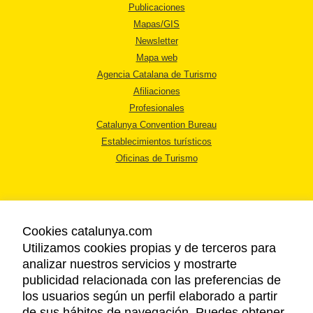
Publicaciones
Mapas/GIS
Newsletter
Mapa web
Agencia Catalana de Turismo
Afiliaciones
Profesionales
Catalunya Convention Bureau
Establecimientos turísticos
Oficinas de Turismo
Cookies catalunya.com
Utilizamos cookies propias y de terceros para
AVISO LEGAL
analizar nuestros servicios y mostrarte
POLÍTICA DE PRIVACIDAD
publicidad relacionada con las preferencias de
COOKIES
los usuarios según un perfil elaborado a partir
ACCESSIBILIDAD
de sus hábitos de navegación. Puedes obtener