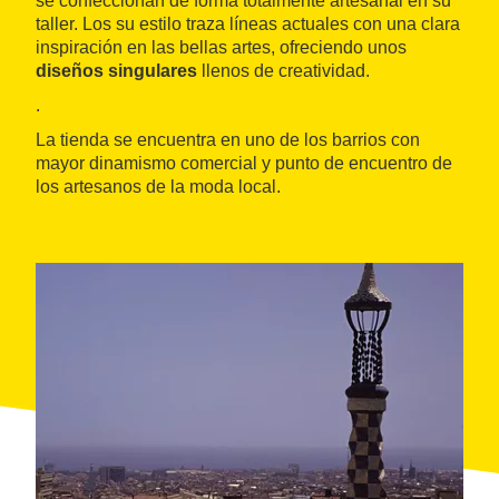
se confeccionan de forma totalmente artesanal en su
taller. Los su estilo traza líneas actuales con una clara
inspiración en las bellas artes, ofreciendo unos
diseños singulares
llenos de creatividad.
.
La tienda se encuentra en uno de los barrios con
mayor dinamismo comercial y punto de encuentro de
los artesanos de la moda local.