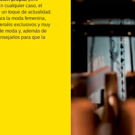
n cualquier caso, el
 un toque de actualidad.
ara la moda femenina,
jerséis exclusivos y muy
o de moda y, además de
nsejarlos para que la