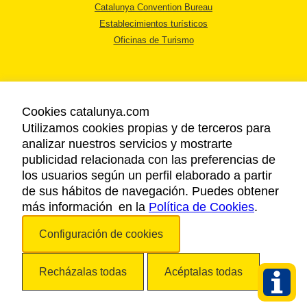
Catalunya Convention Bureau
Establecimientos turísticos
Oficinas de Turismo
Cookies catalunya.com
Utilizamos cookies propias y de terceros para
AVISO LEGAL
analizar nuestros servicios y mostrarte
POLÍTICA DE PRIVACIDAD
publicidad relacionada con las preferencias de
COOKIES
los usuarios según un perfil elaborado a partir
ACCESSIBILIDAD
de sus hábitos de navegación. Puedes obtener
más información en la
Política de Cookies
.
Copyright © 2026. Agencia Catalana de Turismo. Todos los derechos
Configuración de cookies
reservados.
Recházalas todas
Acéptalas todas