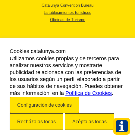
Catalunya Convention Bureau
Establecimientos turísticos
Oficinas de Turismo
Cookies catalunya.com
Utilizamos cookies propias y de terceros para
AVISO LEGAL
analizar nuestros servicios y mostrarte
POLÍTICA DE PRIVACIDAD
publicidad relacionada con las preferencias de
COOKIES
los usuarios según un perfil elaborado a partir
ACCESSIBILIDAD
de sus hábitos de navegación. Puedes obtener
más información en la
Política de Cookies
.
Copyright © 2026. Agencia Catalana de Turismo. Todos los derechos
Configuración de cookies
reservados.
Recházalas todas
Acéptalas todas