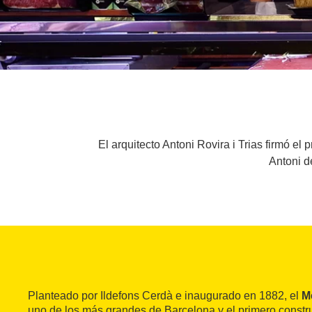
El arquitecto Antoni Rovira i Trias firmó el
Antoni d
Planteado por Ildefons Cerdà e inaugurado en 1882, el
M
uno de los más grandes de Barcelona y el primero constru