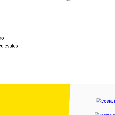
no
dievales