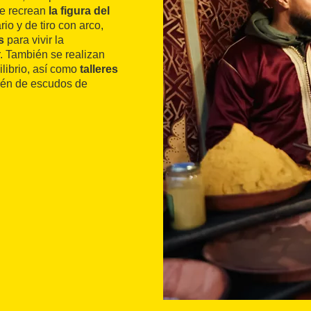
ue recrean
la figura del
io y de tiro con arco,
s
para vivir la
r. También se realizan
ilibrio, así como
talleres
ién de escudos de