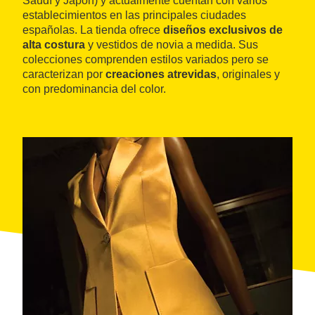
Saudí y Japón) y actualmente cuentan con varios
establecimientos en las principales ciudades
españolas. La tienda ofrece
diseños exclusivos de
alta costura
y vestidos de novia a medida. Sus
colecciones comprenden estilos variados pero se
caracterizan por
creaciones atrevidas
, originales y
con predominancia del color.