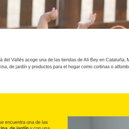
 del Vallès acoge una de las tiendas de Ali Bey en Cataluña, Mat
ina, de jardín y productos para el hogar como cortinas o alfomb
se encuentra una de las
cina, de jardín
y con una