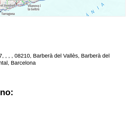
, , , , 08210, Barberà del Vallès, Barberà del
ntal, Barcelona
ano: