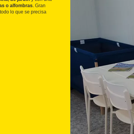
as o alfombras
. Gran
 todo lo que se precisa