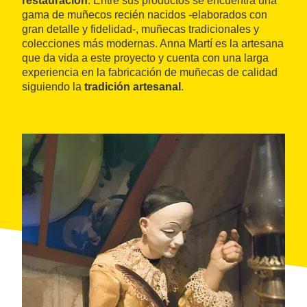
restauración
. Entre sus productos se encuentra una
gama de muñecos recién nacidos -elaborados con
gran detalle y fidelidad-, muñecas tradicionales y
colecciones más modernas. Anna Martí es la artesana
que da vida a este proyecto y cuenta con una larga
experiencia en la fabricación de muñecas de calidad
siguiendo la
tradición artesanal
.