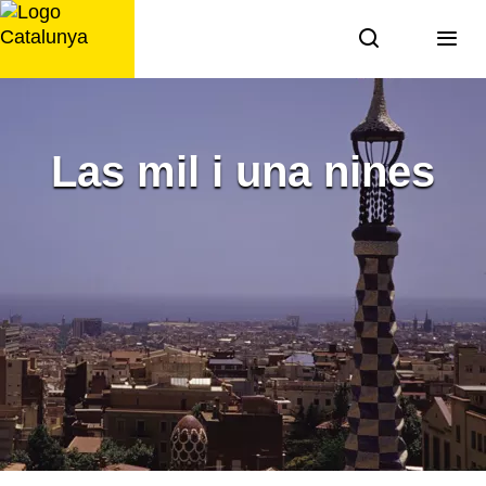
Saltar
al
contenido
Las mil i una nines