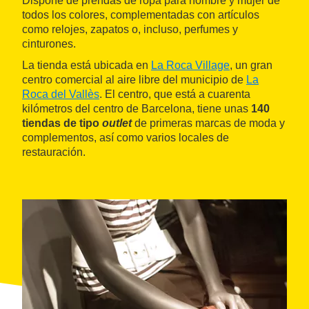
Dispone de prendas de ropa para hombre y mujer de
todos los colores, complementadas con artículos
como relojes, zapatos o, incluso, perfumes y
cinturones.
La tienda está ubicada en
La Roca Village
, un gran
centro comercial al aire libre del municipio de
La
Roca del Vallès
. El centro, que está a cuarenta
kilómetros del centro de Barcelona, tiene unas
140
tiendas de tipo
outlet
de primeras marcas de moda y
complementos, así como varios locales de
restauración.