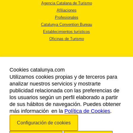
Agencia Catalana de Turismo
Afiliaciones
Profesionales
Catalunya Convention Bureau
Establecimientos turísticos
Oficinas de Turismo
Cookies catalunya.com
Utilizamos cookies propias y de terceros para
AVISO LEGAL
analizar nuestros servicios y mostrarte
POLÍTICA DE PRIVACIDAD
publicidad relacionada con las preferencias de
COOKIES
los usuarios según un perfil elaborado a partir
ACCESSIBILIDAD
de sus hábitos de navegación. Puedes obtener
más información en la
Política de Cookies
.
Copyright © 2026. Agencia Catalana de Turismo. Todos los derechos
Configuración de cookies
reservados.