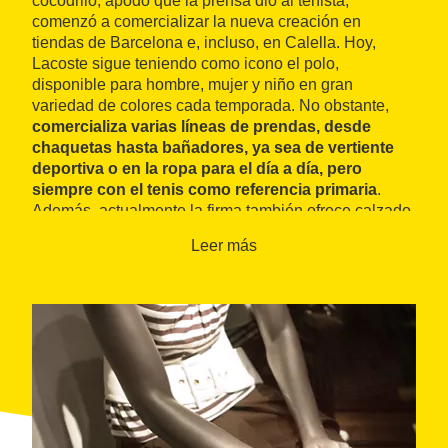
cocodrilo, apodo que la prensa dio al tenista,
comenzó a comercializar la nueva creación en
tiendas de Barcelona e, incluso, en Calella. Hoy,
Lacoste sigue teniendo como icono el polo,
disponible para hombre, mujer y niño en gran
variedad de colores cada temporada. No obstante,
comercializa varias líneas de prendas, desde
chaquetas hasta bañadores, ya sea de vertiente
deportiva o en la ropa para el día a día, pero
siempre con el tenis como referencia primaria
.
Además, actualmente la firma también ofrece calzado,
gafas, relojes, perfumes, bolsos y maletas, cinturones
Leer más
y ropa para el hogar. Todo, disponible en su tienda de
Calella, muy cerca de la playa.