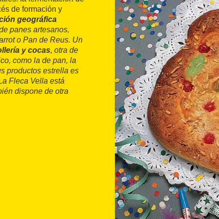
cés de formación y
ación geográfica
 de panes artesanos,
arrot
o Pan de Reus. Un
llería y cocas
, otra de
co, como la de pan, la
us productos estrella es
La Fleca Vella está
bién dispone de otra