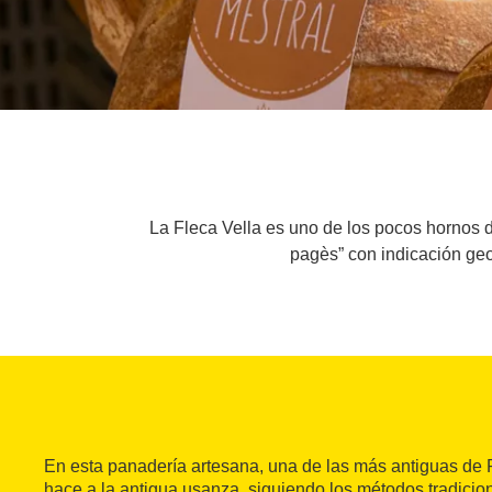
La Fleca Vella es uno de los pocos hornos d
pagès” con indicación geo
En esta panadería artesana, una de las más antiguas de 
hace a la antigua usanza, siguiendo los métodos tradicio