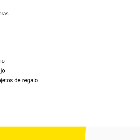
oras.
no
jo
jetos de regalo