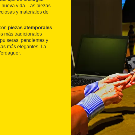
a nueva vida. Las piezas
ciosas y materiales de
 son
piezas atemporales
os más tradicionales
 pulseras, pendientes y
osas más elegantes. La
Verdaguer.