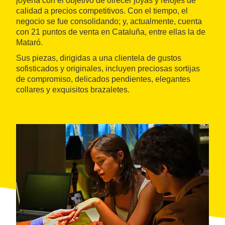
joyería con el objetivo de ofrecer joyas y relojes de
calidad a precios competitivos. Con el tiempo, el
negocio se fue consolidando; y, actualmente, cuenta
con 21 puntos de venta en Cataluña, entre ellas la de
Mataró.
Sus piezas, dirigidas a una clientela de gustos
sofisticados y originales, incluyen preciosas sortijas
de compromiso, delicados pendientes, elegantes
collares y exquisitos brazaletes.