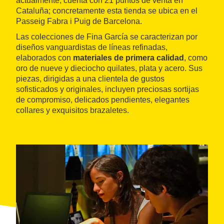
actualmente, cuenta con 21 puntos de venta en
Cataluña; concretamente esta tienda se ubica en el
Passeig Fabra i Puig de Barcelona.
Las colecciones de Fina García se caracterizan por
diseños vanguardistas de líneas refinadas,
elaborados con
materiales de primera calidad
, como
oro de nueve y dieciocho quilates, plata y acero. Sus
piezas, dirigidas a una clientela de gustos
sofisticados y originales, incluyen preciosas sortijas
de compromiso, delicados pendientes, elegantes
collares y exquisitos brazaletes.