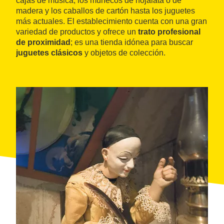
cajas de música, los muñecos de hojalata o de
madera y los caballos de cartón hasta los juguetes
más actuales. El establecimiento cuenta con una gran
variedad de productos y ofrece un
trato profesional
de proximidad
; es una tienda idónea para buscar
juguetes clásicos
y objetos de colección.