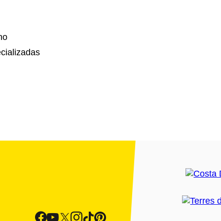
no
cializadas