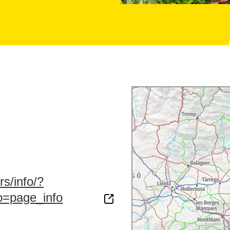
s/info/?
b=page_info