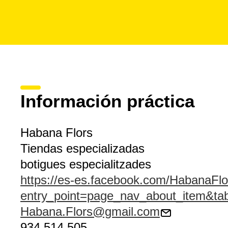
Información práctica
Habana Flors
Tiendas especializadas
botigues especialitzades
https://es-es.facebook.com/HabanaFlor
entry_point=page_nav_about_item&ta
Habana.Flors@gmail.com
934 514 505