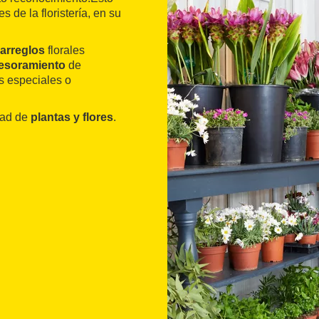
 de la floristería, en su
arreglos
florales
esoramiento
de
s especiales o
dad de
plantas y flores
.