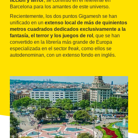
ficción y terror
, se convirtió en el referente en
Barcelona para los amantes de este universo.
Recientemente, los dos puntos Gigamesh se han
unificado en un
extenso local de más de quinientos
metros cuadrados dedicados exclusivamente a la
fantasía, el terror y los juegos de rol
, que se han
convertido en la librería más grande de Europa
especializada en el sector
freak
, como ellos se
autodenominan, con un extenso fondo en inglés.