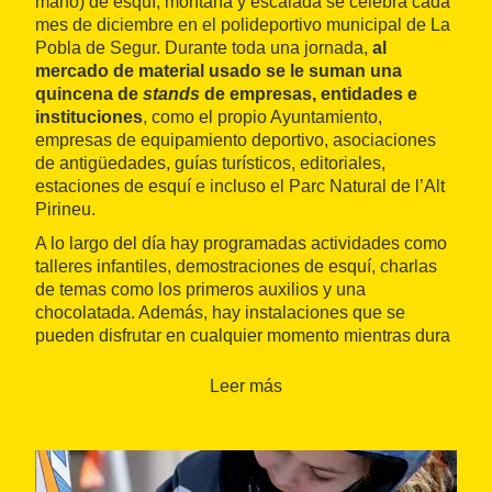
mano) de esquí, montaña y escalada se celebra cada
mes de diciembre en el polideportivo municipal de La
Pobla de Segur. Durante toda una jornada,
al
mercado de material usado se le suman una
quincena de
stands
de empresas, entidades e
instituciones
, como el propio Ayuntamiento,
empresas de equipamiento deportivo, asociaciones
de antigüedades, guías turísticos, editoriales,
estaciones de esquí e incluso el Parc Natural de l’Alt
Pirineu.
A lo largo del día hay programadas actividades como
talleres infantiles, demostraciones de esquí, charlas
de temas como los primeros auxilios y una
chocolatada. Además, hay instalaciones que se
pueden disfrutar en cualquier momento mientras dura
el evento: un rocódromo, exposición de material
antiguo de esquí y montaña, reparación de esquís,
Leer más
exposición de muñecos de nieve de un concurso
infantil y servicio de bar.