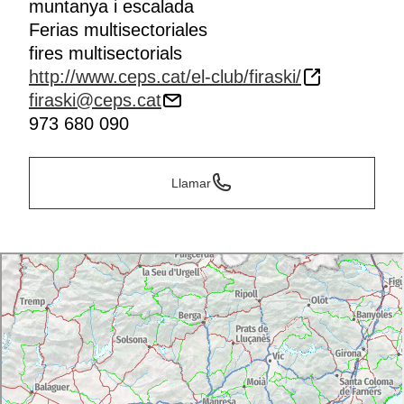
muntanya i escalada
Ferias multisectoriales
fires multisectorials
http://www.ceps.cat/el-club/firaski/
firaski@ceps.cat
973 680 090
Llamar