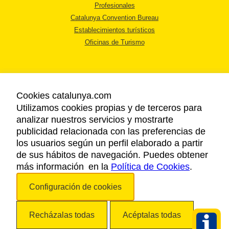
Profesionales
Catalunya Convention Bureau
Establecimientos turísticos
Oficinas de Turismo
Cookies catalunya.com
Utilizamos cookies propias y de terceros para
AVISO LEGAL
analizar nuestros servicios y mostrarte
POLÍTICA DE PRIVACIDAD
publicidad relacionada con las preferencias de
COOKIES
los usuarios según un perfil elaborado a partir
ACCESSIBILIDAD
de sus hábitos de navegación. Puedes obtener
más información en la
Política de Cookies
.
Copyright © 2026. Agencia Catalana de Turismo. Todos los derechos
Configuración de cookies
reservados.
Recházalas todas
Acéptalas todas