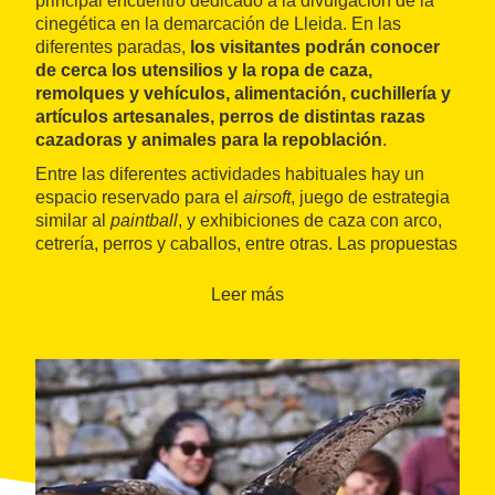
principal encuentro dedicado a la divulgación de la
cinegética en la demarcación de Lleida. En las
diferentes paradas,
los visitantes podrán conocer
de cerca los utensilios y la ropa de caza,
remolques y vehículos, alimentación, cuchillería y
artículos artesanales, perros de distintas razas
cazadoras y animales para la repoblación
.
Entre las diferentes actividades habituales hay un
espacio reservado para el
airsoft
, juego de estrategia
similar al
paintball
, y exhibiciones de caza con arco,
cetrería, perros y caballos, entre otras. Las propuestas
lúdicas están pensadas para el disfrute de toda la
familia.
Leer más