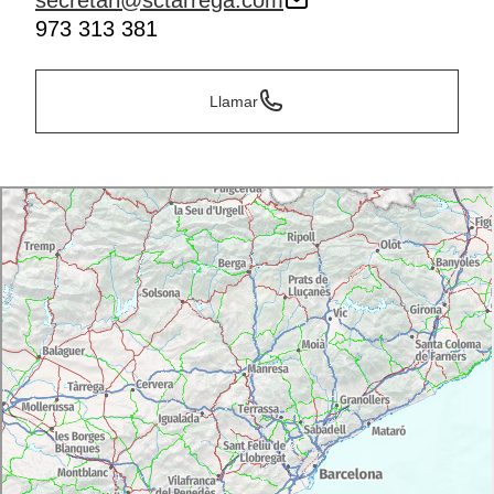
secretari@sctarrega.com
973 313 381
Llamar