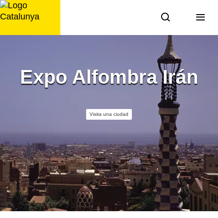
Saltar
al
contenido
Expo Alfombra Irán
Visita una ciudad