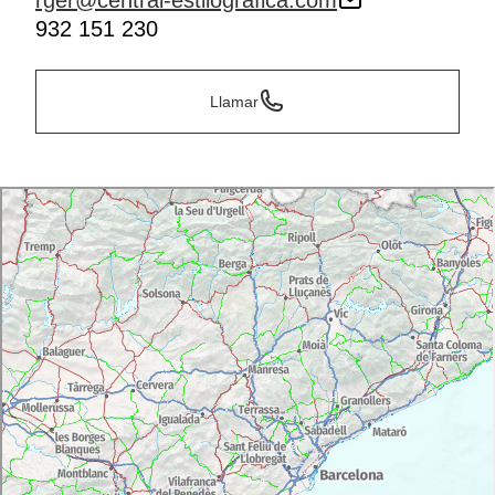
rger@central-estilografica.com
932 151 230
Llamar