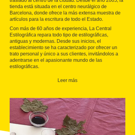
trasladó al centro de la ciudad. Desde el año 2005, la
tienda está situada en el centro neurálgico de
Barcelona, donde ofrece la más extensa muestra de
artículos para la escritura de todo el Estado.
Con más de 60 años de experiencia, La Central
Estilográfica repara todo tipo de estilográficas,
antiguas y modernas. Desde sus inicios, el
establecimiento se ha caracterizado por ofrecer un
trato personal y único a sus clientes, invitándolos a
adentrarse en el apasionante mundo de las
estilográficas.
Leer más