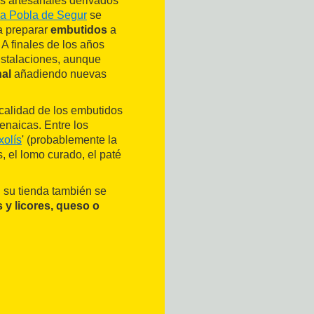
os artesanales derivados
a Pobla de Segur
se
a preparar
embutidos
a
 A finales de los años
nstalaciones, aunque
al
añadiendo nuevas
 calidad de los embutidos
enaicas. Entre los
xolís
' (probablemente la
s, el lomo curado, el paté
 su tienda también se
 y licores, queso o