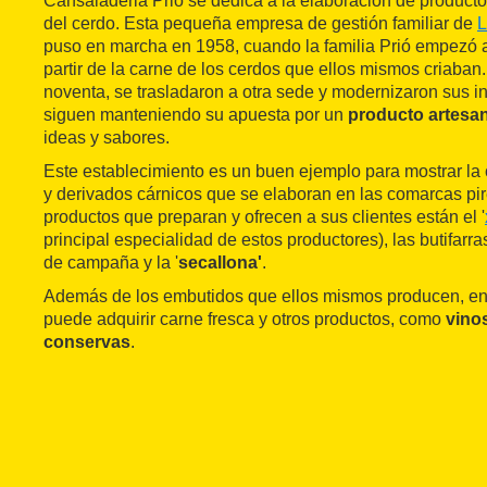
Cansaladeria Prió se dedica a la elaboración de product
del cerdo. Esta pequeña empresa de gestión familiar de
L
puso en marcha en 1958, cuando la familia Prió empezó 
partir de la carne de los cerdos que ellos mismos criaban.
noventa, se trasladaron a otra sede y modernizaron sus i
siguen manteniendo su apuesta por un
producto artesan
ideas y sabores.
Este establecimiento es un buen ejemplo para mostrar la
y derivados cárnicos que se elaboran en las comarcas pir
productos que preparan y ofrecen a sus clientes están el '
principal especialidad de estos productores), las butifarra
de campaña y la '
secallona'
.
Además de los embutidos que ellos mismos producen, en
puede adquirir carne fresca y otros productos, como
vinos
conservas
.