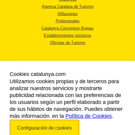
Agencia Catalana de Turismo
Afiliaciones
Profesionales
Catalunya Convention Bureau
Establecimientos turísticos
Oficinas de Turismo
Cookies catalunya.com
Utilizamos cookies propias y de terceros para
AVISO LEGAL
analizar nuestros servicios y mostrarte
POLÍTICA DE PRIVACIDAD
publicidad relacionada con las preferencias de
COOKIES
los usuarios según un perfil elaborado a partir
ACCESSIBILIDAD
de sus hábitos de navegación. Puedes obtener
más información en la
Política de Cookies
.
Copyright © 2026. Agencia Catalana de Turismo. Todos los derechos
Configuración de cookies
reservados.