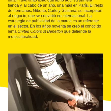
natal. Tuvo tanto éxito que abrió aquí su primera
tienda y, al cabo de un año, una más en París. El resto
de hermanos, Giberto, Carlo y Guiliana, se incorporan
al negocio, que se convirtió en internacional. La
estrategia de publicidad de la marca es un referente
en el sector. En los años noventa se creó el conocido
lema
United Colors of Benetton
que defiende la
multiculturalidad.