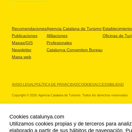
Recomendaciones
Agencia Catalana de Turismo
Establecimientos
Publicaciones
Afiliaciones
Oficinas de Tur
Mapas/GIS
Profesionales
Newsletter
Catalunya Convention Bureau
Mapa web
AVISO LEGAL
POLÍTICA DE PRIVACIDAD
COOKIES
ACCESSIBILIDAD
Copyright © 2026. Agencia Catalana de Turismo. Todos los derechos reservados.
Cookies catalunya.com
Utilizamos cookies propias y de terceros para analiz
NUESTROS PARTNERS
elaborado a partir de sus hábitos de navegación. 