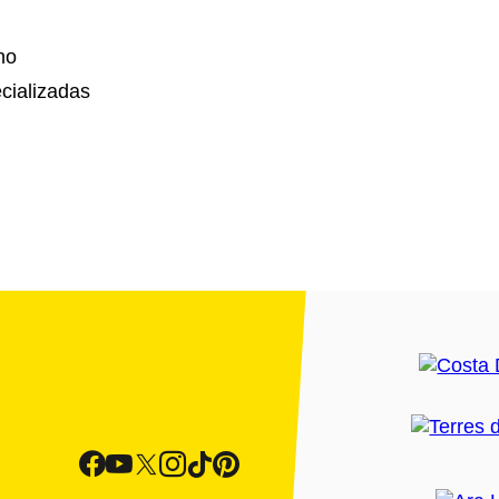
no
cializadas