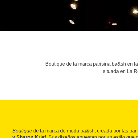
Boutique de la marca parisina ba&sh en l
situada en La Ro
Boutique
de la marca de moda ba&sh, creada por las par
y Sharon Krief
. Sus diseños apuestan por un estilo que 