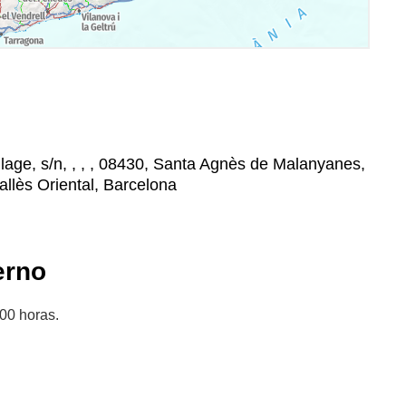
llage, s/n, , , , 08430, Santa Agnès de Malanyanes,
allès Oriental, Barcelona
erno
.00 horas.