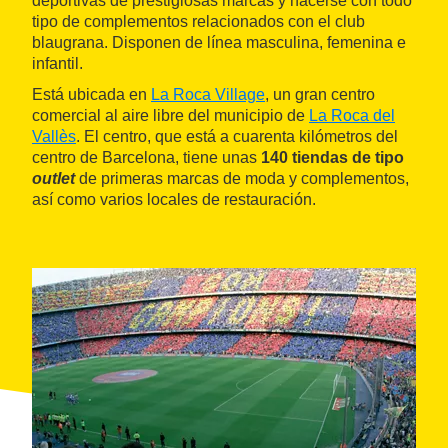
deportivas de prestigiosas marcas y hacerse con todo
tipo de complementos relacionados con el club
blaugrana. Disponen de línea masculina, femenina e
infantil.
Está ubicada en
La Roca Village
, un gran centro
comercial al aire libre del municipio de
La Roca del
Vallès
. El centro, que está a cuarenta kilómetros del
centro de Barcelona, tiene unas
140 tiendas de tipo
outlet
de primeras marcas de moda y complementos,
así como varios locales de restauración.