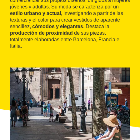
comercializar sus propios diseños, dirigidos a mujeres
jóvenes y adultas. Su moda se caracteriza por un
estilo urbano y actual
, investigando a partir de las
texturas y el color para crear vestidos de aparente
sencillez,
cómodos y elegantes
. Destaca la
producción de proximidad
de sus piezas,
totalmente elaboradas entre Barcelona, Francia e
Italia.