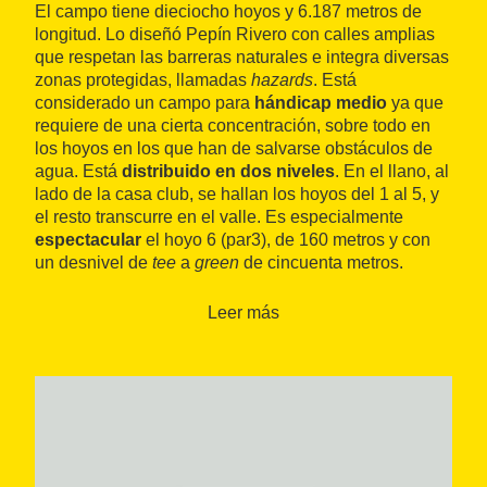
El campo tiene dieciocho hoyos y 6.187 metros de
longitud. Lo diseñó Pepín Rivero con calles amplias
que respetan las barreras naturales e integra diversas
zonas protegidas, llamadas
hazards
. Está
considerado un campo para
hándicap medio
ya que
requiere de una cierta concentración, sobre todo en
los hoyos en los que han de salvarse obstáculos de
agua. Está
distribuido en dos niveles
. En el llano, al
lado de la casa club, se hallan los hoyos del 1 al 5, y
el resto transcurre en el valle. Es especialmente
espectacular
el hoyo 6 (par3), de 160 metros y con
un desnivel de
tee
a
green
de cincuenta metros.
La casa club se encuentra en el interior del campo.
Leer más
De sus instalaciones destaca la
piscina exterior
.
Dispone de
restaurante
,
campo de prácticas
,
tienda
y
escuela de golf
.