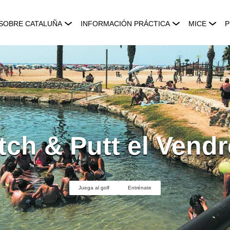
SOBRE CATALUÑA
INFORMACIÓN PRÁCTICA
MICE
P
tch & Putt el Vendr
Juega al golf
Entrénate