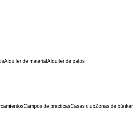
os
Alquiler de material
Alquiler de palos
rcamientos
Campos de prácticas
Casas club
Zonas de búnker