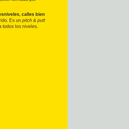
niveles, calles bien
rido. Es un
pitch & putt
a todos los niveles.