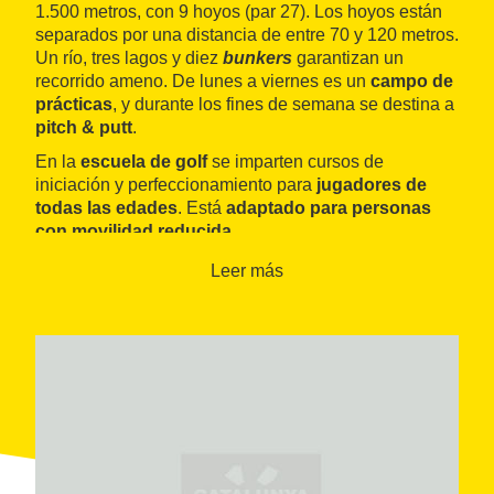
1.500 metros, con 9 hoyos (par 27). Los hoyos están
separados por una distancia de entre 70 y 120 metros.
Un río, tres lagos y diez
bunkers
garantizan un
recorrido ameno. De lunes a viernes es un
campo de
prácticas
, y durante los fines de semana se destina a
pitch & putt
.
En la
escuela de golf
se imparten cursos de
iniciación y perfeccionamiento para
jugadores de
todas las edades
. Está
adaptado para personas
con movilidad reducida
.
Las instalaciones muy completas incluyen una
sala
Leer más
de reuniones
para 70 personas, una
tienda
especializada,
aparcamiento
,
vestuarios
y
taquillas
.
El campo se encuentra perfectamente
iluminado
para
alargar la jornada.