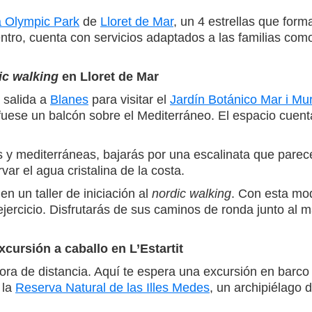
a Olympic Park
de
Lloret de Mar
, un 4 estrellas que for
ntro, cuenta con servicios adaptados a las familias como
ic walking
en Lloret de Mar
 salida a
Blanes
para visitar el
Jardín Botánico Mar i Mur
fuese un balcón sobre el Mediterráneo. El espacio cuen
s y mediterráneas, bajarás por una escalinata que pare
ar el agua cristalina de la costa.
en un taller de iniciación al
nordic walking
. Con esta mo
jercicio. Disfrutarás de sus caminos de ronda junto al ma
cursión a caballo en L’Estartit
hora de distancia. Aquí te espera una excursión en barc
 la
Reserva Natural de las Illes Medes
, un archipiélago 