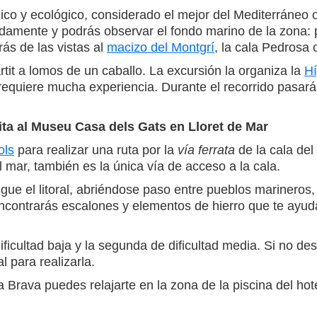
ico y ecológico, considerado el mejor del Mediterráneo 
mente y podrás observar el fondo marino de la zona: pr
rás de las vistas al
macizo del Montgrí
, la cala Pedrosa
artit a lomos de un caballo. La excursión la organiza la
Hí
 requiere mucha experiencia. Durante el recorrido pasar
sita al Museu Casa dels Gats en Lloret de Mar
ols
para realizar una ruta por la
vía ferrata
de la cala del
mar, también es la única vía de acceso a la cala.
ue el litoral, abriéndose paso entre pueblos marineros, c
encontrarás escalones y elementos de hierro que te ayu
dificultad baja y la segunda de dificultad media. Si no d
al para realizarla.
ta Brava puedes relajarte en la zona de la piscina del hot