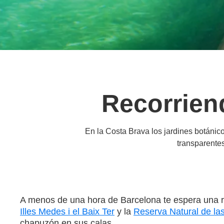
Recorriend
En la Costa Brava los jardines botánic
transparentes
A menos de una hora de Barcelona te espera una rut
Illes Medes i el Baix Ter
y la
Reserva Natural de las
chapuzón en sus calas.