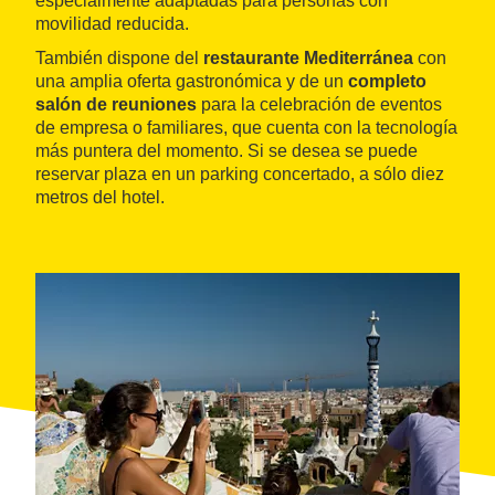
especialmente adaptadas para personas con
movilidad reducida.
También dispone del
restaurante Mediterránea
con
una amplia oferta gastronómica y de un
completo
salón de reuniones
para la celebración de eventos
de empresa o familiares, que cuenta con la tecnología
más puntera del momento. Si se desea se puede
reservar plaza en un parking concertado, a sólo diez
metros del hotel.