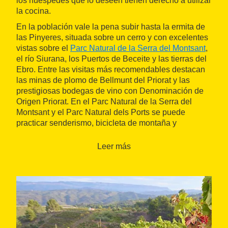
los huéspedes que lo deseen tienen derecho a utilizar
la cocina.
En la población vale la pena subir hasta la ermita de
las Pinyeres, situada sobre un cerro y con excelentes
vistas sobre el
Parc Natural de la Serra del Montsant
,
el río Siurana, los Puertos de Beceite y las tierras del
Ebro. Entre las visitas más recomendables destacan
las minas de plomo de Bellmunt del Priorat y las
prestigiosas bodegas de vino con Denominación de
Origen Priorat. En el Parc Natural de la Serra del
Montsant y el Parc Natural dels Ports se puede
practicar senderismo, bicicleta de montaña y
barranquismo, y en el río Ebro se puede navegar en
piragua o en barca.
Leer más