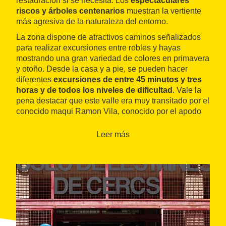
restauración si se necesita. Los
espectaculares
riscos y árboles centenarios
muestran la vertiente
más agresiva de la naturaleza del entorno.
La zona dispone de atractivos caminos señalizados
para realizar excursiones entre robles y hayas
mostrando una gran variedad de colores en primavera
y otoño. Desde la casa y a pie, se pueden hacer
diferentes
excursiones de entre 45 minutos y tres
horas y de todos los niveles de dificultad
. Vale la
pena destacar que este valle era muy transitado por el
conocido maqui Ramon Vila, conocido por el apodo
de
Caracremada
o
Peus Llargs
. Este personaje nació
en la población de Peguera.
Leer más