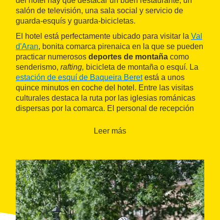
del hotel hay que destacar un buen restaurante, un
salón de televisión, una sala social y servicio de
guarda-esquís y guarda-bicicletas.
El hotel está perfectamente ubicado para visitar la
Val
d'Aran
, bonita comarca pirenaica en la que se pueden
practicar numerosos
deportes de montaña
como
senderismo,
rafting,
bicicleta de montaña o esquí. La
estación de esquí de Baqueira Beret
está a unos
quince minutos en coche del hotel. Entre las visitas
culturales destaca la ruta por las iglesias románicas
dispersas por la comarca. El personal de recepción
organiza el transporte a las pistas de esquí en
invierno y numerosas excursiones guiadas en verano.
Leer más