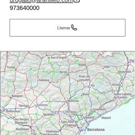
urogallo@aranweb.com
973640000
Llamar