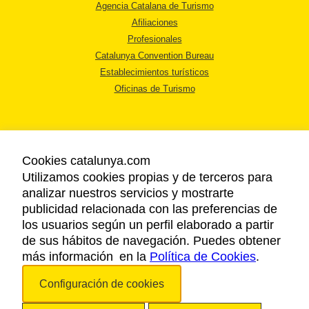
Agencia Catalana de Turismo
Afiliaciones
Profesionales
Catalunya Convention Bureau
Establecimientos turísticos
Oficinas de Turismo
Cookies catalunya.com
Utilizamos cookies propias y de terceros para
AVISO LEGAL
analizar nuestros servicios y mostrarte
POLÍTICA DE PRIVACIDAD
publicidad relacionada con las preferencias de
COOKIES
los usuarios según un perfil elaborado a partir
ACCESSIBILIDAD
de sus hábitos de navegación. Puedes obtener
más información en la
Política de Cookies
.
Copyright © 2026. Agencia Catalana de Turismo. Todos los derechos
Configuración de cookies
reservados.