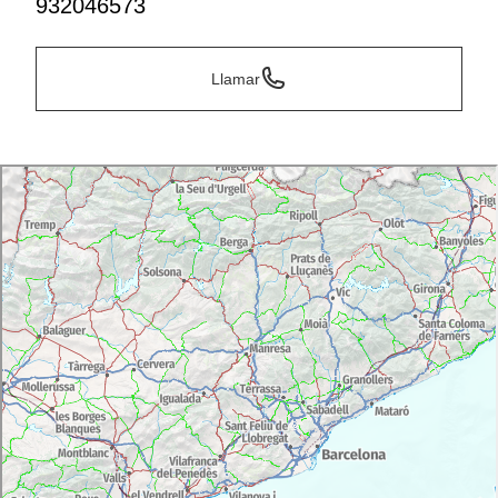
932046573
Llamar