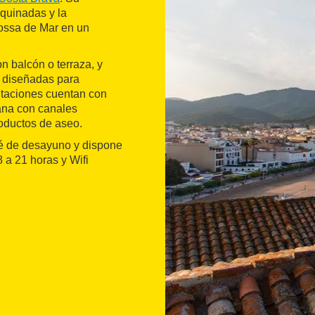
oquinadas y la
Tossa de Mar en un
on balcón o terraza, y
, diseñadas para
itaciones cuentan con
lana con canales
roductos de aseo.
fé de desayuno y dispone
8 a 21 horas y Wifi