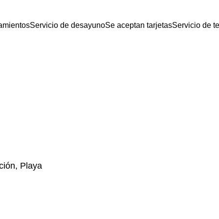
amientos
Servicio de desayuno
Se aceptan tarjetas
Servicio de t
ción, Playa