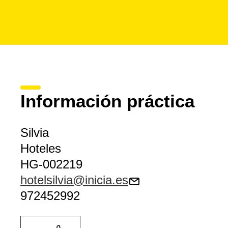
Información práctica
Silvia
Hoteles
HG-002219
hotelsilvia@inicia.es
972452992