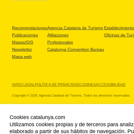
Recomendaciones
Agencia Catalana de Turismo
Establecimientos
Publicaciones
Afiliaciones
Oficinas de Tur
Mapas/GIS
Profesionales
Newsletter
Catalunya Convention Bureau
Mapa web
AVISO LEGAL
POLÍTICA DE PRIVACIDAD
COOKIES
ACCESSIBILIDAD
Copyright © 2026. Agencia Catalana de Turismo. Todos los derechos reservados.
Cookies catalunya.com
Utilizamos cookies propias y de terceros para analiz
NUESTROS PARTNERS
elaborado a partir de sus hábitos de navegación. 