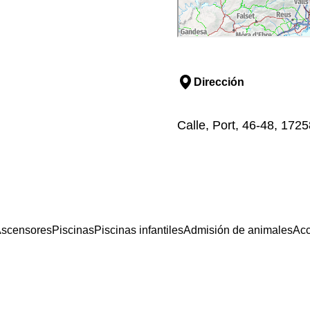
Dirección
Calle, Port, 46-48, 172
scensores
Piscinas
Piscinas infantiles
Admisión de animales
Acc