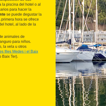
la piscina del hotel o al
arios para hacer la
nte
se puede degustar la
 primera hora se ofrece
l hotel, al lado de la
 de animales de
canguro para niños.
 la vela u otros
es Illes Medes i el Baix
o Baix Ter).