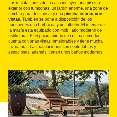
Las instalaciones de la casa incluyen una piscina
exterior con tumbonas, un jardín enorme, una zona de
sombra para descansar y una
piscina interior con
vistas
. También se pone a disposición de los
huéspedes una barbacoa y un futbolín. El interior de
la masía está equipado con mobiliario moderno de
estilo rural. El espacio abierto de cocina comedor
cuenta con unas vistas inmejorables y tiene mucha
luz natural. Las habitaciones son confortables y
espaciosas; además, tienen unos baños modernos.