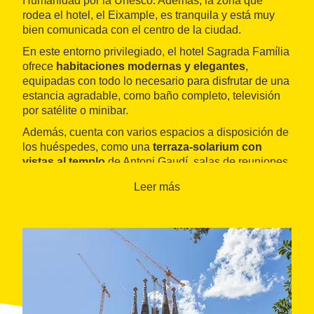
Humanidad por la Unesco. Además, la zona que
rodea el hotel, el Eixample, es tranquila y está muy
bien comunicada con el centro de la ciudad.
En este entorno privilegiado, el hotel Sagrada Família
ofrece
habitaciones modernas y elegantes
,
equipadas con todo lo necesario para disfrutar de una
estancia agradable, como baño completo, televisión
por satélite o minibar.
Además, cuenta con varios espacios a disposición de
los huéspedes, como una
terraza-solarium con
vistas al templo
de Antoni Gaudí, salas de reuniones
o un comedor donde se sirven desayunos tipo bufé. A
Leer más
solo cincuenta metros del hotel se encuentra un club
deportivo.