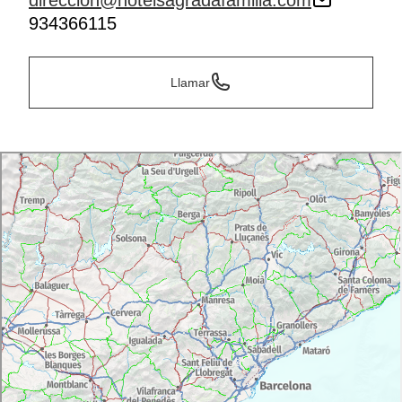
direccion@hotelsagradafamilia.com
934366115
Llamar