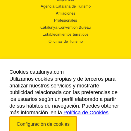
Agencia Catalana de Turismo
Afiliaciones
Profesionales
Catalunya Convention Bureau
Establecimientos turísticos
Oficinas de Turismo
Cookies catalunya.com
Utilizamos cookies propias y de terceros para
AVISO LEGAL
analizar nuestros servicios y mostrarte
POLÍTICA DE PRIVACIDAD
publicidad relacionada con las preferencias de
COOKIES
los usuarios según un perfil elaborado a partir
ACCESSIBILIDAD
de sus hábitos de navegación. Puedes obtener
más información en la
Política de Cookies
.
Copyright © 2026. Agencia Catalana de Turismo. Todos los derechos
Configuración de cookies
reservados.