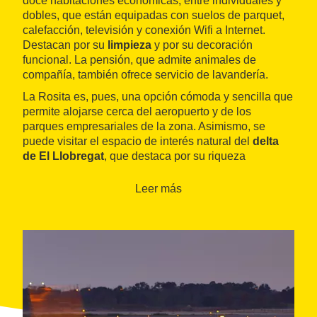
doce habitaciones económicas, entre individuales y
dobles, que están equipadas con suelos de parquet,
calefacción, televisión y conexión Wifi a Internet.
Destacan por su
limpieza
y por su decoración
funcional. La pensión, que admite animales de
compañía, también ofrece servicio de lavandería.
La Rosita es, pues, una opción cómoda y sencilla que
permite alojarse cerca del aeropuerto y de los
parques empresariales de la zona. Asimismo, se
puede visitar el espacio de interés natural del
delta
de El Llobregat
, que destaca por su riqueza
ornitológica.
Leer más