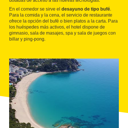
dotadas de acceso a las nuevas tecnologías.
En el comedor se sirve el
desayuno de tipo bufé
.
Para la comida y la cena, el servicio de restaurante
ofrece la opción del bufé o bien platos a la carta. Para
los huéspedes más activos, el hotel dispone de
gimnasio, sala de masajes, spa y sala de juegos con
billar y ping-pong.