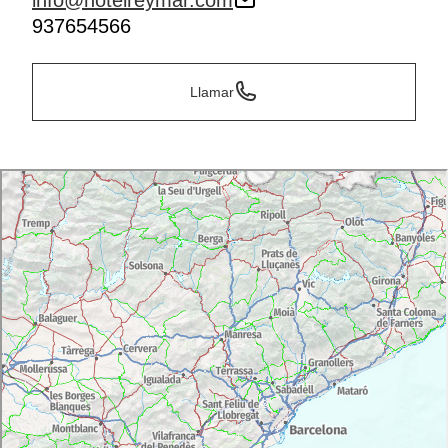
info@hotelreymar.com
937654566
Llamar