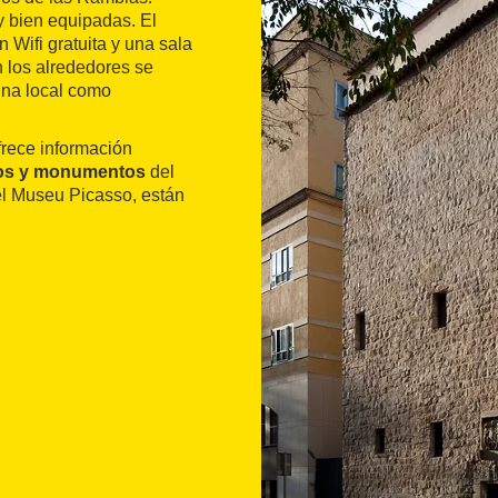
y bien equipadas. El
 Wifi gratuita y una sala
 los alrededores se
ina local como
frece información
s y monumentos
del
 el Museu Picasso, están