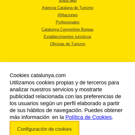
Mapa web
Agencia Catalana de Turismo
Afiliaciones
Profesionales
Catalunya Convention Bureau
Establecimientos turísticos
Oficinas de Turismo
Cookies catalunya.com
Utilizamos cookies propias y de terceros para
AVISO LEGAL
analizar nuestros servicios y mostrarte
POLÍTICA DE PRIVACIDAD
publicidad relacionada con las preferencias de
COOKIES
los usuarios según un perfil elaborado a partir
ACCESSIBILIDAD
de sus hábitos de navegación. Puedes obtener
más información en la
Política de Cookies
.
Copyright © 2026. Agencia Catalana de Turismo. Todos los derechos
Configuración de cookies