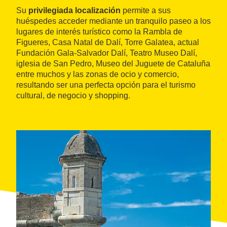
Su
privilegiada localización
permite a sus
huéspedes acceder mediante un tranquilo paseo a los
lugares de interés turístico como la Rambla de
Figueres, Casa Natal de Dalí, Torre Galatea, actual
Fundación Gala-Salvador Dalí, Teatro Museo Dalí,
iglesia de San Pedro, Museo del Juguete de Cataluña
entre muchos y las zonas de ocio y comercio,
resultando ser una perfecta opción para el turismo
cultural, de negocio y shopping.