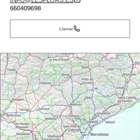
INFO@LESFLORS.ES
660409698
Llamar