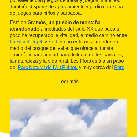
polivalente con juegos de mesa y juegos infantiles.
También dispone de aparcamiento y jardín con zona
de juegos para niños y barbacoa.
Está en
Gramós, un pueblo de montaña
abandonado
a mediados del siglo XX que poco a
poco ha recuperado la vitalidad, a medio camino entre
La Seu d'Urgell
y
Sort
, en un entorno acogedor en
medio del bosque del valle, que ofrece al turista
armonía y tranquilidad para disfrutar de los paisajes,
la naturaleza y la vida rural. Les Flors está a un paso
del
Parc Natural de l'Alt Pirineu
y muy cerca del
Parc
Natural del Cadí Moixeró
. Es un punto de partida
inmejorable para pasear por pistas y caminos, buscar
Leer más
setas, explorar la fauna y la flora autóctonas,
descubrir el románico de la zona o practicar una gran
variedad de deportes de aventura (esquí alpino, BTT,
parapente, escalada, rafting, piragüismo, etc.).